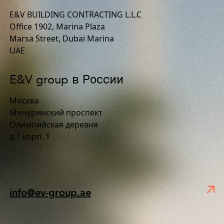
E&V BUILDING CONTRACTING L.L.C
Office 1902, Marina Plaza
Marsa Street, Dubai Marina
UAE
E&V group в России
Москва
Мичуринский проспект
Олимпийская деревня
д.1 корп. 1
info@ev-group.ae