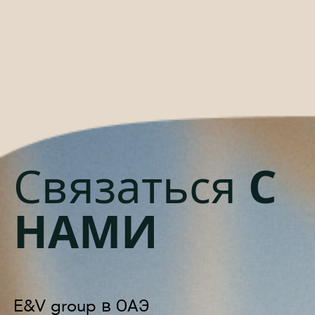
Связаться
С
НАМИ
E&V group в ОАЭ